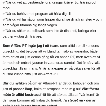
✅När du vet att bestående förändringar kräver tid, träning och
mod.
✅När du behöver ett program att hålla dig till.
✅När du vill ha någon som hjälper dig att se dina framsteg – och
som vågar utmana dig längs vägen.
✅När du söker ett bollplank som inte är din chef, kollega eller
partner – utan din tränare.
Som Affärs-PT ingår jag i ett team
, som alltid ser till kundens
utveckling, det betyder att vi ibland tar hjälp av varandra, både i
form att att du just denna gång får en annan PT, men även att vi
är med och enbart lyssnar in varandras samtal. Det är så vi alla
utvecklas tillsammans.
Vi är alla experter
på olika saker för att
du ska kunna hitta just din Affärs-PT
Blir du nyfiken
på om en Affärs-PT är det du behöver, och om
just
vi passar ihop
, boka ett testpass med mig nu!
Vårt första
möte är alltid kostnadsfritt
för att säkerställa att "vår kemi" är
den som kommer att hjälpa dig framåt.
Ta steget nu - det är
enkelt och kostar inget att pröva!