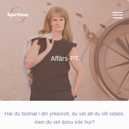
Affärs-PT
Har du fastnat i din yrkesroll, du vet att du vill vidare,
men du vet ännu inte hur?