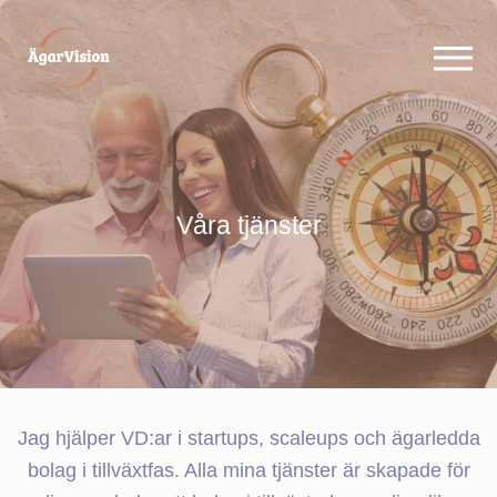
Våra tjänster
Jag hjälper VD:ar i startups, scaleups och ägarledda
bolag i tillväxtfas. Alla mina tjänster är skapade för