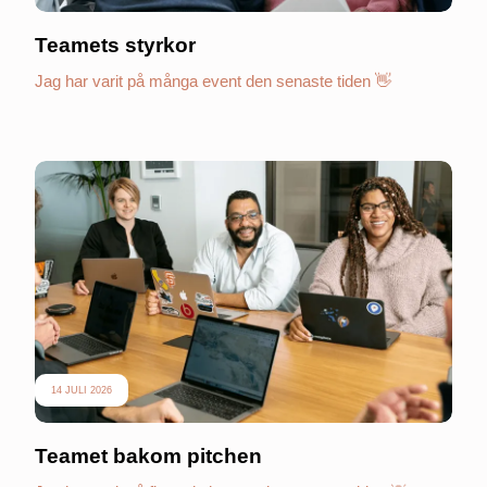
Teamets styrkor
Jag har varit på många event den senaste tiden 👋
14 JULI 2026
Teamet bakom pitchen