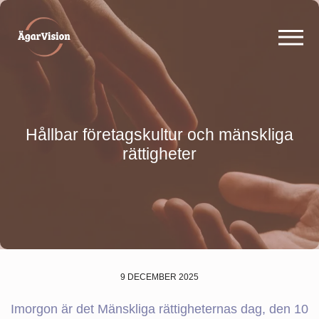
Hållbar företagskultur och mänskliga
rättigheter
9 DECEMBER 2025
Imorgon är det Mänskliga rättigheternas dag, den 10