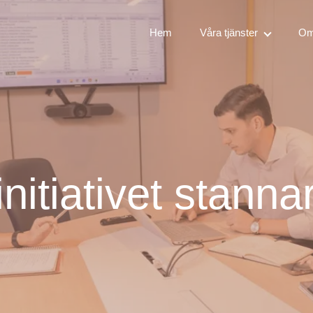
Hem
Våra tjänster
Om
initiativet stanna