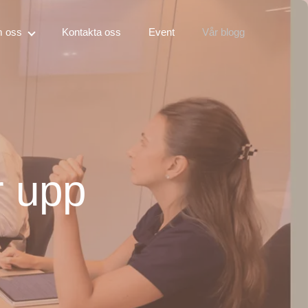
 oss
Kontakta oss
Event
Vår blogg
r upp