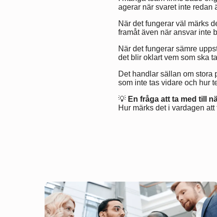
agerar när svaret inte redan ä
När det fungerar väl märks det 
framåt även när ansvar inte b
När det fungerar sämre uppstår
det blir oklart vem som ska t
Det handlar sällan om stora p
som inte tas vidare och hur t
💡
En fråga att ta med till 
Hur märks det i vardagen att t