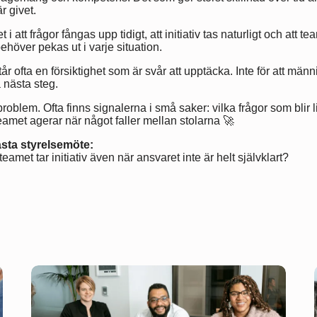
r givet.
i att frågor fångas upp tidigt, att initiativ tas naturligt och att t
ehöver pekas ut i varje situation.
 ofta en försiktighet som är svår att upptäcka. Inte för att männis
a nästa steg.
roblem. Ofta finns signalerna i små saker: vilka frågor som blir 
eamet agerar när något faller mellan stolarna 🚀
nästa styrelsemöte:
eamet tar initiativ även när ansvaret inte är helt självklart?