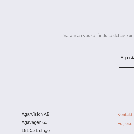
Varannan vecka får du ta del av konk
E-post
ÄgarVision AB
Kontakt
Agavägen 60
Följ oss
181 55 Lidingö