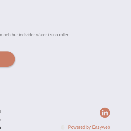
ch hur individer växer i sina roller.
t
e
Powered by
Easyweb
n