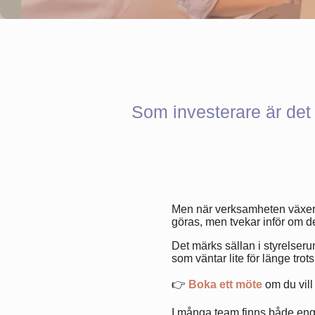
Som investerare är det l
Men när verksamheten växer b
göras, men tvekar inför om d
Det märks sällan i styrelseru
som väntar lite för länge tro
👉
Boka ett möte
om du vill
I många team finns både enga