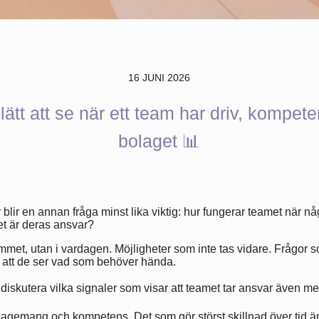
16 JUNI 2026
ätt att se när ett team har driv, kompete
bolaget 📊
lir en annan fråga minst lika viktig: hur fungerar teamet när 
et är deras ansvar?
mmet, utan i vardagen. Möjligheter som inte tas vidare. Frågor 
ts att de ser vad som behöver hända.
 diskutera vilka signaler som visar att teamet tar ansvar även me
gemang och kompetens. Det som gör störst skillnad över tid är 