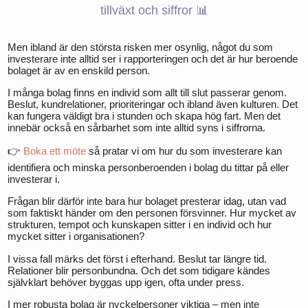
tillväxt och siffror 📊
Men ibland är den största risken mer osynlig, något du som
investerare inte alltid ser i rapporteringen och det är hur beroende
bolaget är av en enskild person.
I många bolag finns en individ som allt till slut passerar genom.
Beslut, kundrelationer, prioriteringar och ibland även kulturen. Det
kan fungera väldigt bra i stunden och skapa hög fart. Men det
innebär också en sårbarhet som inte alltid syns i siffrorna.
👉
Boka ett möte
så pratar vi om hur du som investerare kan
identifiera och minska personberoenden i bolag du tittar på eller
investerar i.
Frågan blir därför inte bara hur bolaget presterar idag, utan vad
som faktiskt händer om den personen försvinner. Hur mycket av
strukturen, tempot och kunskapen sitter i en individ och hur
mycket sitter i organisationen?
I vissa fall märks det först i efterhand. Beslut tar längre tid.
Relationer blir personbundna. Och det som tidigare kändes
självklart behöver byggas upp igen, ofta under press.
I mer robusta bolag är nyckelpersoner viktiga – men inte