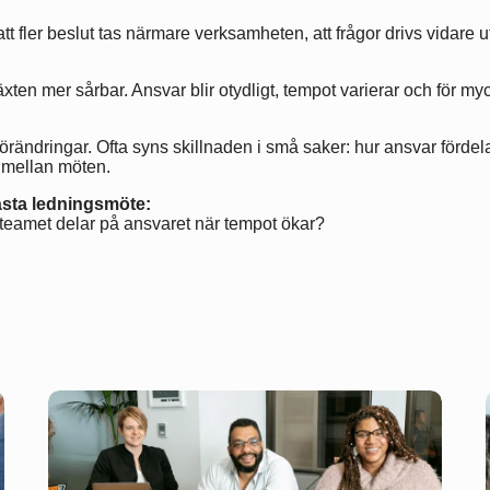
tt fler beslut tas närmare verksamheten, att frågor drivs vidare u
lväxten mer sårbar. Ansvar blir otydligt, tempot varierar och för my
örändringar. Ofta syns skillnaden i små saker: hur ansvar fördel
 mellan möten.
nästa ledningsmöte:
 teamet delar på ansvaret när tempot ökar?