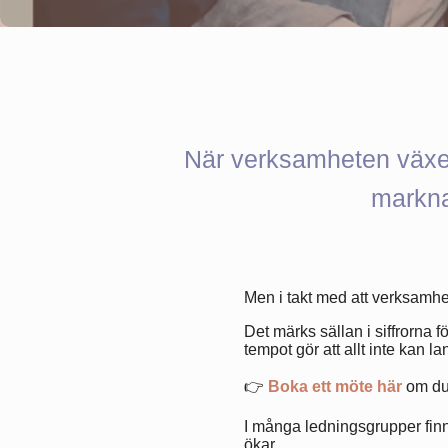
När verksamheten växer 
markna
Men i takt med att verksamhet
Det märks sällan i siffrorna f
tempot gör att allt inte kan 
👉
Boka ett möte här
om du 
I många ledningsgrupper finn
ökar.