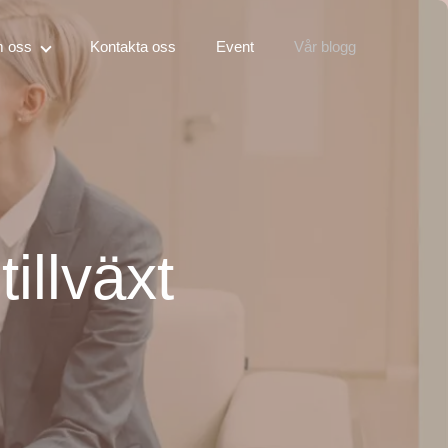
 oss
Kontakta oss
Event
Vår blogg
illväxt