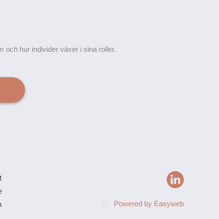
ch hur individer växer i sina roller.
t
e
Powered by
Easyweb
n