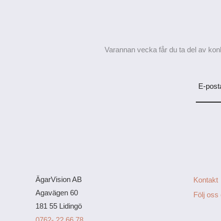
Varannan vecka får du ta del av konk
E-post
ÄgarVision AB
Kontakt
Agavägen 60
Följ oss
181 55 Lidingö
0762- 22 66 78