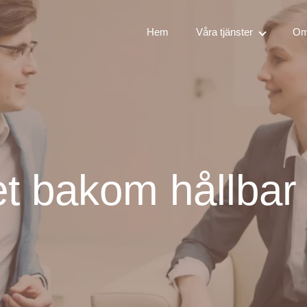
Hem
Våra tjänster
Om
 bakom hållbar t