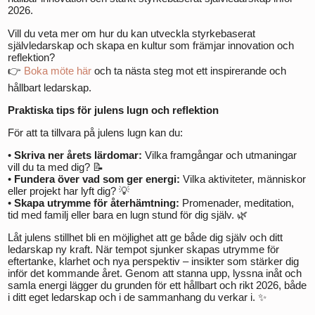
2026.
Vill du veta mer om hur du kan utveckla styrkebaserat
självledarskap och skapa en kultur som främjar innovation och
reflektion?
👉
Boka möte här
och ta nästa steg mot ett inspirerande och
hållbart ledarskap.
Praktiska tips för julens lugn och reflektion
För att ta tillvara på julens lugn kan du:
•
Skriva ner årets lärdomar:
Vilka framgångar och utmaningar
vill du ta med dig? 📝
•
Fundera över vad som ger energi:
Vilka aktiviteter, människor
eller projekt har lyft dig? 💡
•
Skapa utrymme för återhämtning:
Promenader, meditation,
tid med familj eller bara en lugn stund för dig själv. 🌿
Låt julens stillhet bli en möjlighet att ge både dig själv och ditt
ledarskap ny kraft. När tempot sjunker skapas utrymme för
eftertanke, klarhet och nya perspektiv – insikter som stärker dig
inför det kommande året. Genom att stanna upp, lyssna inåt och
samla energi lägger du grunden för ett hållbart och rikt 2026, både
i ditt eget ledarskap och i de sammanhang du verkar i. ✨