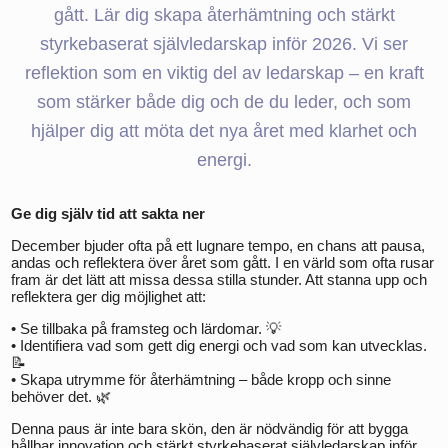
gått. Lär dig skapa återhämtning och stärkt
styrkebaserat självledarskap inför 2026. Vi ser
reflektion som en viktig del av ledarskap – en kraft
som stärker både dig och de du leder, och som
hjälper dig att möta det nya året med klarhet och
energi.
Ge dig själv tid att sakta ner
December bjuder ofta på ett lugnare tempo, en chans att pausa,
andas och reflektera över året som gått. I en värld som ofta rusar
fram är det lätt att missa dessa stilla stunder. Att stanna upp och
reflektera ger dig möjlighet att:
• Se tillbaka på framsteg och lärdomar. 💡
• Identifiera vad som gett dig energi och vad som kan utvecklas.
📝
• Skapa utrymme för återhämtning – både kropp och sinne
behöver det. 🌿
Denna paus är inte bara skön, den är nödvändig för att bygga
hållbar innovation och stärkt styrkebaserat självledarskap inför