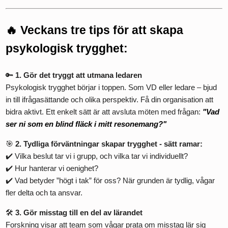
🔥 Veckans tre tips för att skapa
psykologisk trygghet:
🔑
1. Gör det tryggt att utmana ledaren
Psykologisk trygghet börjar i toppen. Som VD eller ledare – bjud
in till ifrågasättande och olika perspektiv. Få din organisation att
bidra aktivt. Ett enkelt sätt är att avsluta möten med frågan:
"Vad
ser ni som en blind fläck i mitt resonemang?"
🎯
2. Tydliga förväntningar skapar trygghet
- sätt ramar:
✔️ Vilka beslut tar vi i grupp, och vilka tar vi individuellt?
✔️ Hur hanterar vi oenighet?
✔️ Vad betyder ”högt i tak” för oss? När grunden är tydlig, vågar
fler delta och ta ansvar.
🛠️
3. Gör misstag till en del av lärandet
Forskning visar att team som vågar prata om misstag lär sig