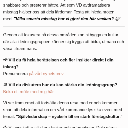
snabbare och presterar bättre. Att som VD avdramatisera
misstag hjälper oss att dela lärdomar. Testa att inleda möten
med:
"Vilka smarta misstag har vi gjort den här veckan?
😊"
Genom att fokusera på dessa områden kan ni bygga en kultur
där alla i ledningsgruppen känner sig trygga att bidra, utmana och
växa tillsammans.
📢
Vill du få hela berättelsen och fler insikter direkt i din
inkorg?
Prenumerera
på vårt nyhetsbrev
📆
Vill du diskutera hur du kan stärka din ledningsgrupp?
Boka ett möte med mig här
Vi ser fram emot att fortsätta denna resa med er och kommer
snart att dela information om vårt kommande fysiska event med
temat:
"Självledarskap – nyckeln till en stark företagskultur."
📩 Vi uppskattar alltid era tankar och erfarenheter. Dela gärna